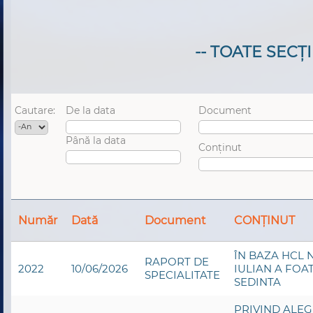
-- TOATE SECȚI
Cautare:
De la data
Document
An
Data
Până la data
Conținut
Data
Număr
Dată
Document
CONȚINUT
ÎN BAZA HCL N
RAPORT DE
2022
10/06/2026
IULIAN A FOA
SPECIALITATE
SEDINTA
PRIVIND ALEG