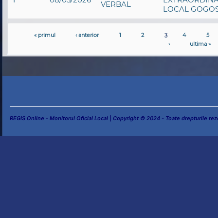
VERBAL
LOCAL GOGOS
« primul
‹ anterior
1
2
3
4
5
›
ultima »
REGIS Online - Monitorul Oficial Local
|
Copyright © 2024 - Toate drepturile rez