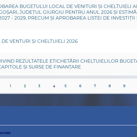
BAREA BUGETULUI LOCAL DE VENITURI ȘI CHELTUIELI A
OȘARI, JUDEȚUL GIURGIU PENTRU ANUL 2026 ȘI ESTIMĂ
2027 - 2029, PRECUM ȘI APROBAREA LISTEI DE INVESTIȚII
DE VENTURI ȘI CHELTUIELI 2026
IVIND REZULTATELE ETICHETĂRII CHELTUIELILOR BUGET
CAPITOLE ȘI SURSE DE FINANȚARE
1
2
3
4
5
6
7
8
9
zervate