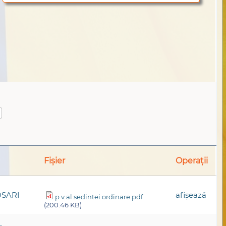
Fișier
Operații
OSARI
afişează
p v al sedintei ordinare.pdf
(200.46 KB)