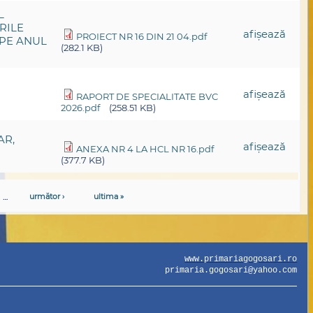
L
RILE
afişează
PROIECT NR 16 DIN 21 04.pdf
 PE ANUL
(282.1 KB)
afişează
RAPORT DE SPECIALITATE BVC
2026.pdf
(258.51 KB)
AR,
afişează
ANEXA NR 4 LA HCL NR 16.pdf
(377.7 KB)
…
următor ›
ultima »
www.primariagogosari.ro
primaria.gogosari@yahoo.com