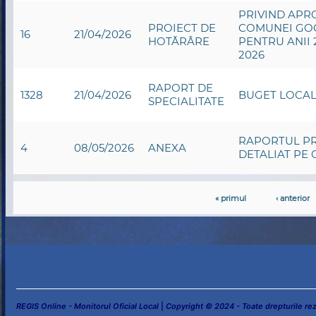
PRIVIND APRO
PROIECT DE
COMUNEI GOG
16
21/04/2026
HOTĂRÂRE
PENTRU ANII 
2026
RAPORT DE
1328
21/04/2026
BUGET LOCAL 
SPECIALITATE
RAPORTUL PR
4
08/05/2026
ANEXA
DETALIAT PE 
« primul
‹ anterior
REGIS Online - Monitorul Oficial Local
|
Copyright © 2024 - Toate drepturile re