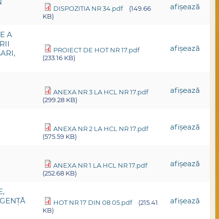
N
afişează
DISPOZITIA NR 34.pdf
(149.66
KB)
E A
RII
afişează
PROIECT DE HOT NR 17.pdf
ARI,
(233.16 KB)
afişează
ANEXA NR 3 LA HCL NR 17.pdf
(299.28 KB)
afişează
ANEXA NR 2 LA HCL NR 17.pdf
(575.59 KB)
afişează
ANEXA NR 1 LA HCL NR 17.pdf
(252.68 KB)
,
RGENȚĂ
afişează
HOT NR 17 DIN 08 05.pdf
(215.41
KB)