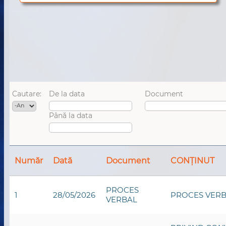
Cautare:
De la data
Document
An
Data
Până la data
Data
Număr
Dată
Document
CONȚINUT
PROCES
1
28/05/2026
PROCES VERB
VERBAL