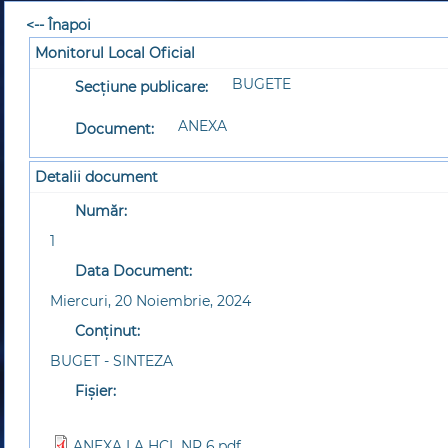
<-- Înapoi
Monitorul Local Oficial
BUGETE
Secțiune publicare:
ANEXA
Document:
Detalii document
Număr:
1
Data Document:
Miercuri, 20 Noiembrie, 2024
Conținut:
BUGET - SINTEZA
Fișier:
ANEXA LA HCL NR 6.pdf