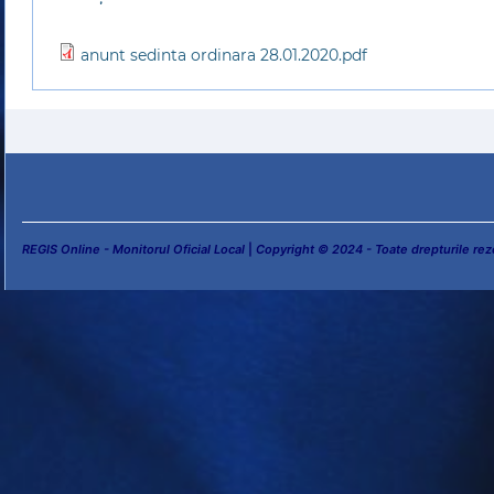
anunt sedinta ordinara 28.01.2020.pdf
REGIS Online - Monitorul Oficial Local
|
Copyright © 2024 - Toate drepturile rez