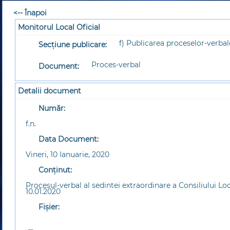
<-- Înapoi
Monitorul Local Oficial
f) Publicarea proceselor-verbale
Secțiune publicare:
Proces-verbal
Document:
Detalii document
Număr:
f.n.
Data Document:
Vineri, 10 Ianuarie, 2020
Conținut:
Procesul-verbal al sedintei extraordinare a Consiliului L
10.01.2020
Fișier: