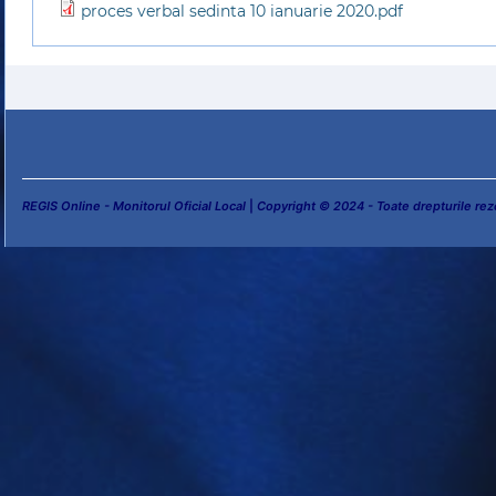
proces verbal sedinta 10 ianuarie 2020.pdf
REGIS Online - Monitorul Oficial Local
|
Copyright © 2024 - Toate drepturile rez